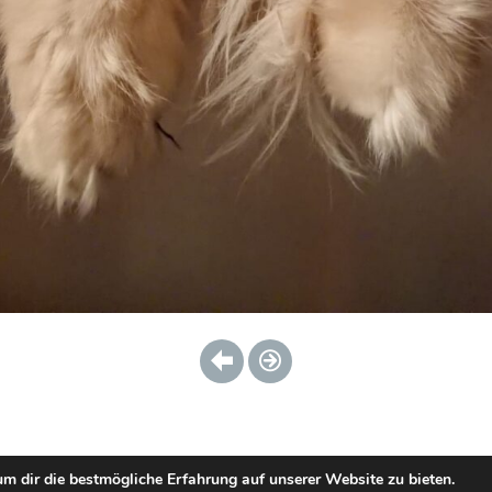
m dir die bestmögliche Erfahrung auf unserer Website zu bieten.
zheitliches EMDR & Traumatherapie in München
Praxis & Anfahrt
Kontakt
Blog