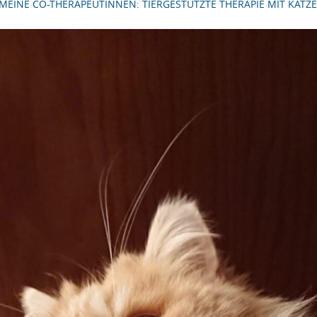
MEINE CO-THERAPEUTINNEN: TIERGESTÜTZTE THERAPIE MIT KAT