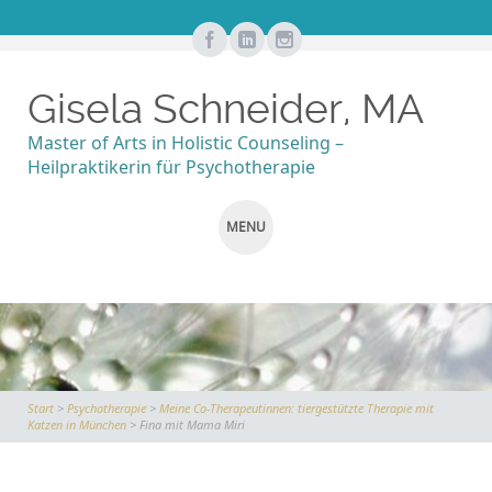
Gisela Schneider, MA
Master of Arts in Holistic Counseling –
Heilpraktikerin für Psychotherapie
MENU
SKIP
TO
CONTENT
Start
>
Psychotherapie
>
Meine Co-Therapeutinnen: tiergestützte Therapie mit
Katzen in München
> Fina mit Mama Miri