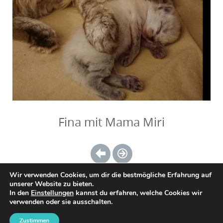
Fina mit Mama Miri
Wir verwenden Cookies, um dir die bestmögliche Erfahrung auf
unserer Website zu bieten.
In den
Einstellungen
kannst du erfahren, welche Cookies wir
verwenden oder sie ausschalten.
Ausbildungen & Workshops
Ganzheitliches EMDR & Traumatherapie in München
Zustimmen
Praxis & Anfahrt
Kontakt
Blog
Impressum
Datenschutzerklärung